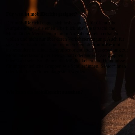
Für wen ist mobilBericht geeignet?
Der
mobilBericht
eignet sich insbesondere für öffentliche
Aufgabenträger, die einen Überblick über die tatsächliche
Mobilität der Menschen in ihrem Aufgabenbereich erhalten
wollen und nicht nur über deren Verkehrserzeugung. Auch für
soziale Verbände oder Unternehmen kann der
mobilBericht
insbesondere in seiner zielgruppenorientierten Ausgestaltung zur
Mobilitätserfassung der Belegschaft oder anderer Zielgruppen
interessant sein. So können die Möglichkeiten und Hemmnisse
für unterschiedliche Gruppen wie Schüler*innen, Senior*innen
oder Mitarbeiter*innen dargestellt werden.
Wie kann ein mobilBericht aussehen?