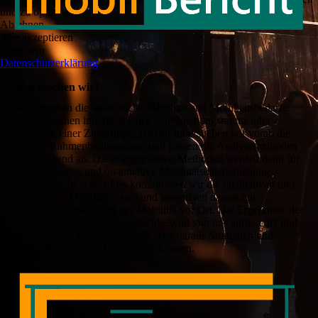
und zu optimieren.
Ablehnen
Alle akzeptieren
Speichern
Datenschutzerklärung
Was machen wir?
Wir ermitteln die tatsächliche Mobilität und Mobilitätsbedarfe
von Menschen innerhalb eines Untersuchungsraums oder
innerhalb einer Zielgruppe. Hierfür untersuchen wir vorab die
lokalen Rahmenbedingungen und passen die Analysemethoden
entsprechend an. Diese angepassten Methoden werden dann für
eine qualitative und quantitative Mobilitätsdatenerhebung
verwendet. Im Anschluss kombinieren wir die qualitativen und
quantitative Mobilitätsdaten und generieren daraus ein
kohärentes Gesamtbild der Mobilität vor Ort. Die Ergebnisse der
Mobilitätsanalyse werden abschließend von uns aufbereitet und
in solch einer Form dargestellt, dass daraus Strategien und
Maßnahmen entwickelt werden können.