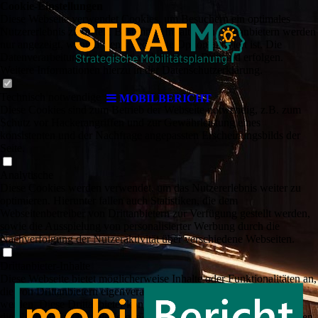
Cookie-Einstellungen
Diese Webseite verwendet Cookies, um Besuchern ein optimales
Nutzererlebnis zu bieten. Bestimmte Inhalte von Drittanbietern werden
nur angezeigt, wenn die entsprechende Option aktiviert ist. Die
Datenverarbeitung kann dann auch in einem Drittland erfolgen.
Weitere Informationen hierzu in der Datenschutzerklärung.
Technisch notwendige
MOBILBERICHT
Diese Cookies sind zum Betrieb der Webseite notwendig, z.B. zum
Schutz vor Hackerangriffen und zur Gewährleistung eines
konsistenten und der Nachfrage angepassten Erscheinungsbilds der
Seite.
Analytische
Diese Cookies werden verwendet, um das Nutzererlebnis weiter zu
optimieren. Hierunter fallen auch Statistiken, die dem
Webseitenbetreiber von Drittanbietern zur Verfügung gestellt werden,
sowie die Ausspielung von personalisierter Werbung durch die
Nachverfolgung der Nutzeraktivität über verschiedene Webseiten.
Drittanbieter-Inhalte
Diese Webseite bietet möglicherweise Inhalte oder Funktionalitäten an,
die von Drittanbietern eigenverantwortlich zur Verfügung gestellt
werden. Diese Drittanbieter können eigene Cookies setzen, z.B. um
die Nutzeraktivität zu verfolgen oder ihre Angebote zu personalisieren