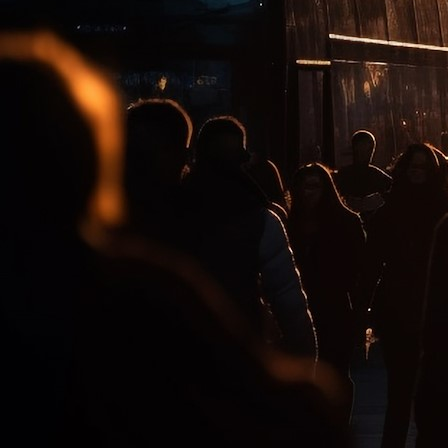
20260204_103308(0)